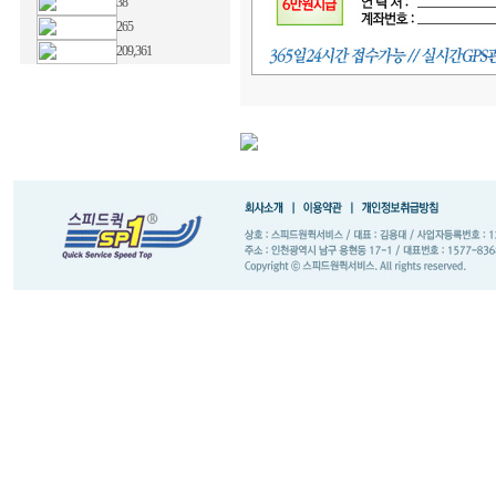
38
265
209,361