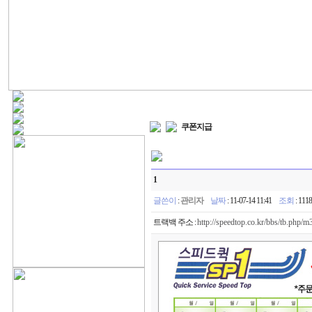
쿠폰지급
1
글쓴이
:
관리자
날짜
: 11-07-14 11:41
조회
: 11
트랙백 주소 :
http://speedtop.co.kr/bbs/tb.php/m