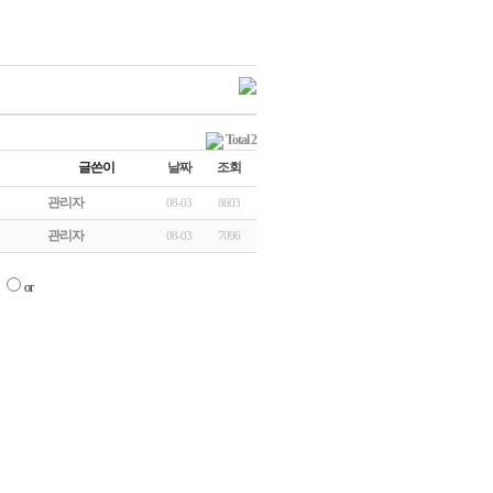
Total 2
글쓴이
날짜
조회
관리자
08-03
8603
관리자
08-03
7096
d
or