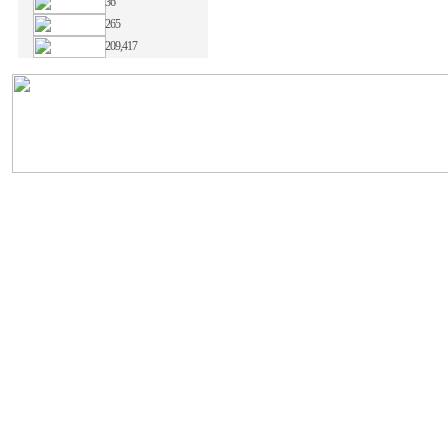
36
265
209,417